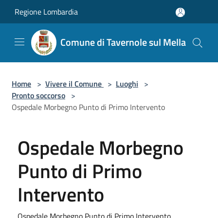
Salta al contenuto principale
Regione Lombardia
Comune di Tavernole sul Mella
Home
>
Vivere il Comune
>
Luoghi
>
Pronto soccorso
>
Ospedale Morbegno Punto di Primo Intervento
Ospedale Morbegno
Punto di Primo
Intervento
Ospedale Morbegno Punto di Primo Intervento