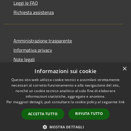
Leggi le FAQ
Richiesta assistenza
Amministrazione trasparente
Informativa privacy
Note legali
×
Dichiarazione di accessibilità
Informazioni sui cookie
Questo sito web utilizza cookie tecnici e assimilati strettamente
necessari al corretto funzionamento e alla navigazione del sito,
nonché un cookie tecnico analitico al solo fine di elaborare
informazioni statistiche, aggregate e anonime.
RSS
Copyright © 2026 • Comune di
Per maggiori dettagli, può consultare la cookie policy al seguente
link
Accessibilità
Tavernole sul Mella • Powered
Privacy
Municipium
Accesso
by
•
RIFIUTA TUTTO
ACCETTA TUTTO
Cookie
redazione
Mappa del sito
MOSTRA DETTAGLI